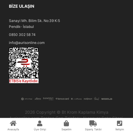
BIZE ULAŞIN
Sanayi Mh. Bilim Sk. No:39 K:5
Pendik- İstabul
0850 302 58 74
info@aurisonline.com
2026 Copyright © Bt Krom Kaplama Kimya
Aurisonline.com Toptan Cep Telefonu Aksesuar Satış Sitesi.
Anasayfa
Üye Girişi
Sepetim
Sipariş Takibi
İletişim