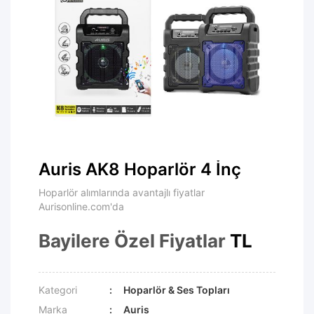
Auris AK8 Hoparlör 4 İnç
Hoparlör alımlarında avantajlı fiyatlar
Aurisonline.com'da
Bayilere Özel Fiyatlar
TL
Kategori
Hoparlör & Ses Topları
Marka
Auris