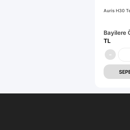
Auris H30 T
Bayilere 
TL
SEP