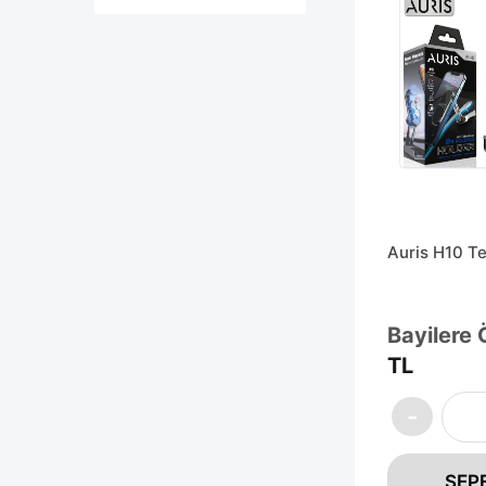
Auris H10 T
Bayilere 
TL
SEP