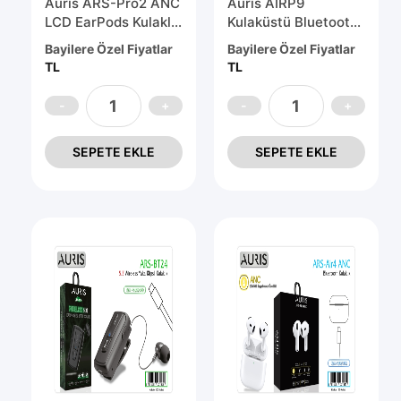
Auris ARS-Pro2 ANC
Auris AİRP9
LCD EarPods Kulaklık
Kulaküstü Bluetooth
Gürültü Engelleme -
Kulaklık
Bayilere Özel Fiyatlar
Bayilere Özel Fiyatlar
Silikon Kılıf Hediyeli
TL
TL
SEPETE EKLE
SEPETE EKLE