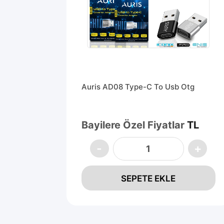
Auris AD08 Type-C To Usb Otg
Bayilere Özel Fiyatlar
TL
tre
L
SEPETE EKLE