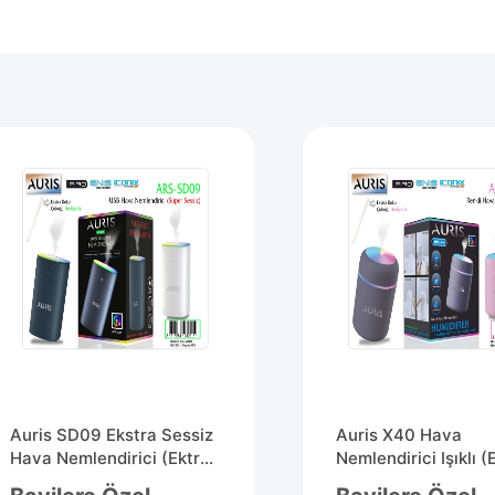
Auris SD09 Ekstra Sessiz
Auris X40 Hava
Hava Nemlendirici (Ektra
Nemlendirici Işıklı (
Hava Çubuğu Hediye)
Koku Çubuğu Hediy