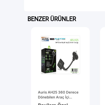
BENZER ÜRÜNLER
C To
Auris AH25 360 Derece
Dönebilen Araç İçi
Telefon Tutucu