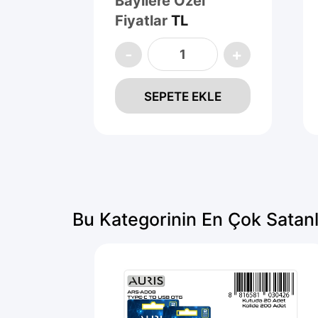
Bayilere Özel
Fiyatlar
TL
SEPETE EKLE
LE
Bu Kategorinin En Çok Satanl