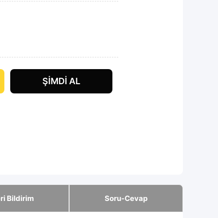
ŞIMDI AL
ri Bildirim
Soru-Cevap