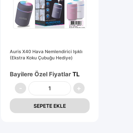
Auris X40 Hava Nemlendirici Işıklı
Auri
(Ekstra Koku Çubuğu Hediye)
Neml
Hed
Bay
Bayilere Özel Fiyatlar
TL
SEPETE EKLE